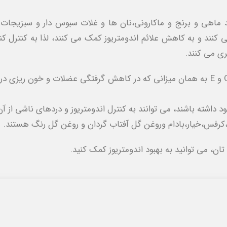
 ماهی و برنج و ماکارونی،نان ها و غلات سبوس دار و سبزیجات بر
ی کنند و به کاهش علائم اندومتریوز کمک می کنند، لذا به کنترل کن
آنتی اکسیدان هایی مانن بتا کاروتن ،سلنیوم،ویتامین C و E به همان میزانی که در کاهش گر
 داشته باشند، می‌ توانند به کنترل اندومتریوز و دردهای ناشی از آ
ی،کرفس،خیار،بادام وروغن گل آفتاب گردان و روغن گل رنگ هستند.
 تان، می ‌توانید به بهبود اندومتریوز کمک کنید.