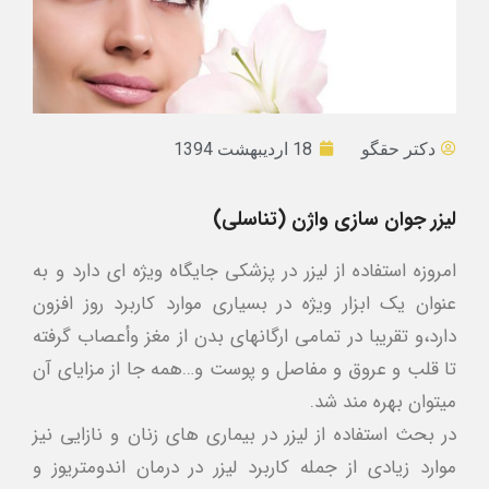
دکتر حقگو
18 اردیبهشت 1394
لیزر جوان سازی واژن (تناسلی)
امروزه استفاده از ليزر در پزشكي جايگاه ويژه اي دارد و به
عنوان يك ابزار ويژه در بسياري موارد كاربرد روز افزون
دارد،و تقريبا در تمامي ارگانهاي بدن از مغز وأعصاب گرفته
تا قلب و عروق و مفاصل و پوست و…همه جا از مزاياي آن
ميتوان بهره مند شد.
در بحث استفاده از ليزر در بيماري هاي زنان و نازايي نيز
موارد زيادي از جمله كاربرد ليزر در درمان اندومتريوز و