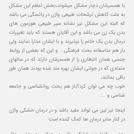
با همسرشان دچار مشكل ميشوند،بخش اعظم اين مشكل
به علت كاهش ترشحات طبيعي واژن در يائسگي مي باشد
كه البته اين مشكل نيز نشانه سير طبيعي هورمون هاي
بدن يك زن مي باشد و اين آقايان هستند كه بايد تغييرات
نرمال بدن يك خانم را بپذيرند و با ايشان مدارا نمايند ولي
باز هم متاسفانه بحث فرهنگي…. و اين كه بعضي از روابط
جنسي همان انتظاري را از همسرشان دارند كه در سالهاي
متمادي كه در جواني ايشان بهره مند شده بودند همان طور
باقي بمانند،
خوب چه مي توان كرد؟باز هم بحث روانشناسي و جامعه
شناسي و ……
اينجا نيز ليزر مي تواند مفيد باشد و در درمان خشكي واژن
در كنار ساير درمان ها كمك كننده است.