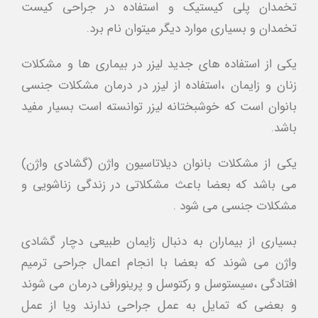
تخمدان پلي كيستيك و استفاده در جراحي كيست
تخمدان و بسياري موارد ديگر ميتوان نام برد.
يكي از استفاده هاي جديد ليزر در بيماري ها و مشكلات
زنان و زايمان ،استفاده از ليزر در درمان مشكلات جنسي
بانوان است كه خوشبختانه ليزر توانسته است بسيار مفيد
باشد.
يكي از مشكلات بانوان ديلاتاسيون واژن (گشادي واژن)
مي باشد كه بعضا باعث مشكلاتي در زندگي زناشويي و
مشكلات جنسي مي شود .
بسياري از بيماران به دنبال زايمان طبيعي دچار گشادي
واژن مي شوند كه بعضا با انجام اعمال جراحي ترميم
افتادگي ،سيستوسل و ركتوسل و پرينورافي درمان مي شوند
و بعضي كه تمايل به عمل جراحي ندارند ويا از عمل