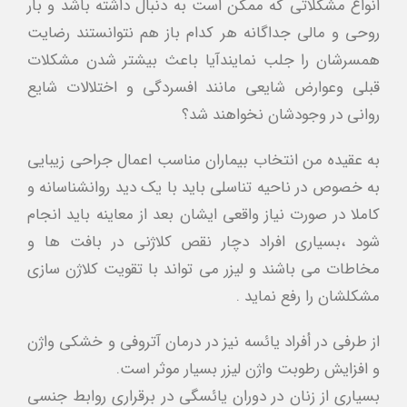
انواع مشكلاتي كه ممكن است به دنبال داشته باشد و بار
روحي و مالي جداگانه هر كدام باز هم نتوانستند رضايت
همسرشان را جلب نمايندآيا باعث بيشتر شدن مشكلات
قبلي وعوارض شايعي مانند افسردگي و اختلالات شايع
رواني در وجودشان نخواهند شد؟
به عقيده من انتخاب بيماران مناسب اعمال جراحي زيبايي
به خصوص در ناحيه تناسلي بايد با يك ديد روانشناسانه و
كاملا در صورت نياز واقعي ايشان بعد از معاينه بايد انجام
شود ،بسياري افراد دچار نقص كلاژني در بافت ها و
مخاطات مي باشند و ليزر مي تواند با تقويت كلاژن سازي
مشكلشان را رفع نمايد .
از طرفي در أفراد يائسه نيز در درمان آتروفي و خشكي واژن
و افزايش رطوبت واژن ليزر بسيار موثر است.
بسياري از زنان در دوران يائسگي در برقراري روابط جنسي