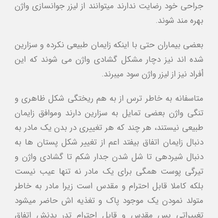
جراحي خود رضايت ندارند ميتوانند از ليزر جوانسازي واژن
بهره مند شوند.
بعضي بيماران حتي با اينكه زايمان طبيعي نكرده و سزارين
شده اند نيز دچار مشكل گشادي واژن مي شوند كه اين
أفراد نيز از ليزر واژن سود ميبرند.
متاسفانه به خاطر ترس از به هم ريختگي شكل ظاهري و
تنگي واژن بعضي تمايل به سزارين دارند وموافق زايمان
طبيعي نيستند، هر چند كه هر تغييري در بدن يك مادر به
دنبال زايمان اتفاق بيفتد اعم از تغيير شكل پستان ها به
دنبال شيردهي تا شل شدن جدار شكم تا گشادي واژن و
تيرگي پوست همگي براي يك مادر نه تنها عيب نيست
بلكه كاملا قابل احترام و مقدس است زيرا مادر به خاطر
متولد نمودن يك موجود پاك و تغذيه اش حاضر ميشود
تغييراتي بس مقدس و قابل احترام تدر بدنش اتفاق