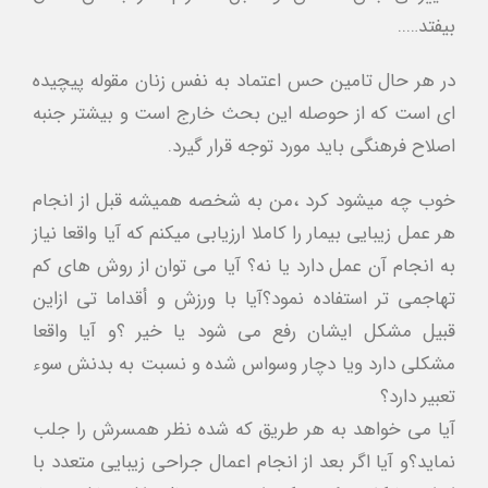
بيفتد…..
در هر حال تامين حس اعتماد به نفس زنان مقوله پيچيده
اي است كه از حوصله اين بحث خارج است و بيشتر جنبه
اصلاح فرهنگي بايد مورد توجه قرار گيرد.
خوب چه ميشود كرد ،من به شخصه هميشه قبل از انجام
هر عمل زيبايي بيمار را كاملا ارزيابي ميكنم كه آيا واقعا نياز
به انجام آن عمل دارد يا نه؟ آيا مي توان از روش هاي كم
تهاجمي تر استفاده نمود؟آيا با ورزش و أقداما تي ازاين
قبيل مشكل ايشان رفع مي شود يا خير ؟و آيا واقعا
مشكلي دارد ويا دچار وسواس شده و نسبت به بدنش سوء
تعبير دارد؟
آيا مي خواهد به هر طريق كه شده نظر همسرش را جلب
نمايد؟و آيا اگر بعد از انجام اعمال جراحي زيبايي متعدد با