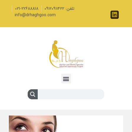
تلفن: ۰۹۱۲۰۹۱۱۴۲۲
021-22688818
info@drhaghgoo.com