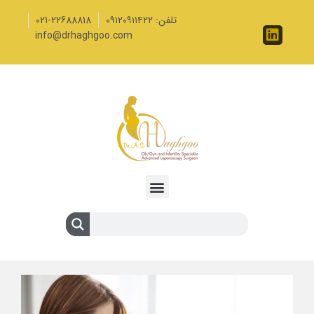
تلفن: ۰۹۱۲۰۹۱۱۴۲۲
021-22688818
info@drhaghgoo.com