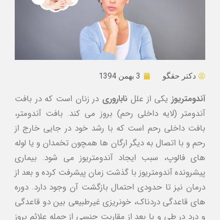
دکتر حقگو
3 بهمن 1394
آندومتریوز
یکی از علل
ناباروری
در زنان است که در بافت
آندومتر (لایه داخلی رحم) بروز می کند. بافت آندومتر،
بافت داخلی رحم است که با رشد خود در جایی خارج از
رحم و با اتصال به دیگر ارگان ها همچون تخمدان و یا لوله
های فالوپ، سبب ایجاد آندومتریوز می شود. بیماری
پیشرونده آندومتریوز با گذشت زمان پیشرفت کرده و بعد از
درمان نیز تا حدودی احتمال بازگشت آن وجود دارد. دوره
های قاعدگی دردناک، خونریزی غیرطبیعی بین دو قاعدگی
و درد در طی و یا بعد از مقاربت جنسی از جمله علائم بروز